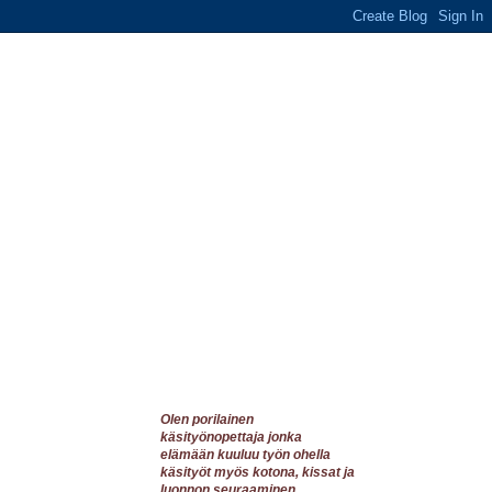
Olen porilainen
käsityönopettaja jonka
elämään kuuluu työn ohella
käsityöt
myös kotona, kissat ja
luonnon seuraaminen.