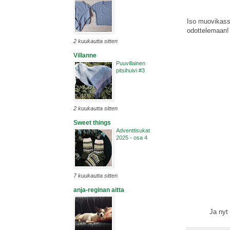
Iso muovikassi
odottelemaan!
2 kuukautta sitten
Villanne
Puuvillainen
pitsihuivi #3
2 kuukautta sitten
Sweet things
Adventtisukat
2025 - osa 4
7 kuukautta sitten
anja-reginan aitta
Ja nyt tarjoa