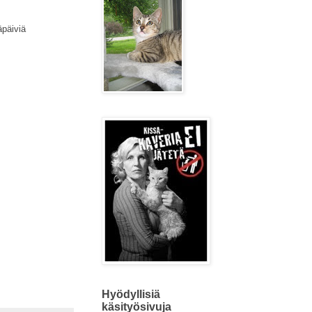
äpäiviä
Hyödyllisiä
käsityösivuja