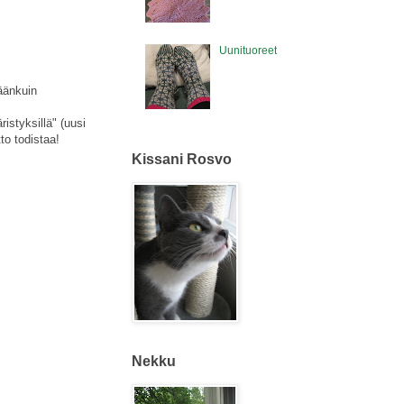
Uunituoreet
käänkuin
istyksillä" (uusi
to todistaa!
Kissani Rosvo
Nekku