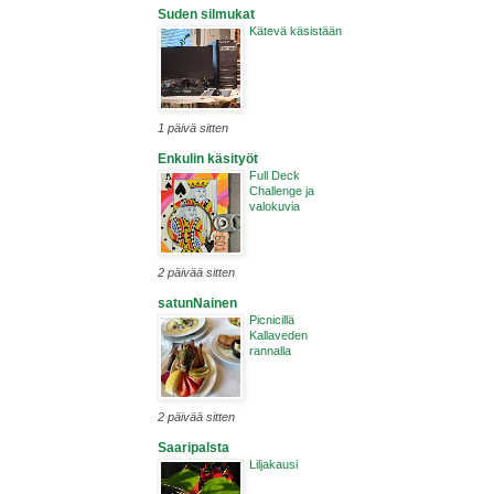
Suden silmukat
Kätevä käsistään
1 päivä sitten
Enkulin käsityöt
Full Deck
Challenge ja
valokuvia
Näissä k
2 päivää sitten
satunNainen
Picnicillä
Kallaveden
rannalla
2 päivää sitten
Saaripalsta
Liljakausi