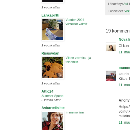
Lähettänyt
Auli
1 vuosi sitten
Tunnisteet:
vir
Lankapirtti
Vuoden 2024
viimeiset valmiit
19 komment
Nova M
1 vuosi sitten
Oi kun 
11. ma
Risusydän
Viikon varrelta - ja
toisenkin
mumme
kaunis 
Kiitos,
1 vuosi sitten
11. ma
Attic24
Summer Speed
2 vuotta sitten
Anonyym
Heips A
Askartelin itte
voinut 
In memoriam
millain
11. ma