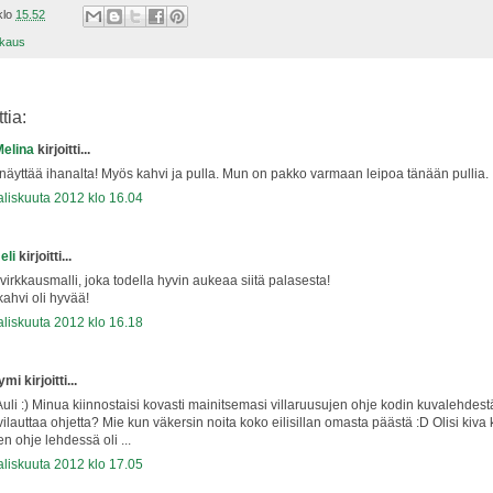
klo
15.52
kkaus
tia:
elina
kirjoitti...
näyttää ihanalta! Myös kahvi ja pulla. Mun on pakko varmaan leipoa tänään pullia. 
aliskuuta 2012 klo 16.04
li
kirjoitti...
virkkausmalli, joka todella hyvin aukeaa siitä palasesta!
 kahvi oli hyvää!
aliskuuta 2012 klo 16.18
i kirjoitti...
uli :) Minua kiinnostaisi kovasti mainitsemasi villaruusujen ohje kodin kuvalehdestä
vilauttaa ohjetta? Mie kun väkersin noita koko eilisillan omasta päästä :D Olisi kiva
en ohje lehdessä oli ...
aliskuuta 2012 klo 17.05