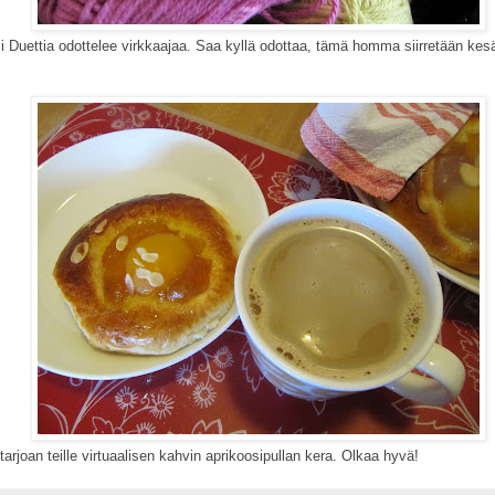
 Duettia odottelee virkkaajaa. Saa kyllä odottaa, tämä homma siirretään kes
n teille virtuaalisen kahvin aprikoosipullan kera. Olkaa hyvä!