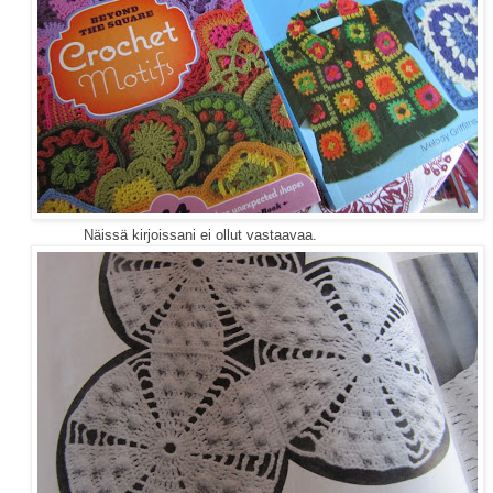
irjoissani ei ollut vastaavaa.