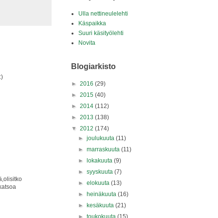
Ulla nettineulelehti
Käspaikka
Suuri käsityölehti
Novita
Blogiarkisto
:)
►
2016
(29)
►
2015
(40)
►
2014
(112)
►
2013
(138)
▼
2012
(174)
►
joulukuuta
(11)
►
marraskuuta
(11)
►
lokakuuta
(9)
►
syyskuuta
(7)
,olisitko
►
elokuuta
(13)
 katsoa
►
heinäkuuta
(16)
►
kesäkuuta
(21)
►
toukokuuta
(15)