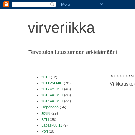
virveriikka
Tervetuloa tutustumaan arkielämääni
sunnuntai
2010
(12)
2011VALMIIT
(78)
Virkkauskok
2012VALMIIT
(48)
2013VALMIIT
(40)
2014VALMIIT
(44)
Höpöhöpö
(56)
Joulu
(29)
KYH
(38)
Lapaskuu 11
(9)
Pori
(20)