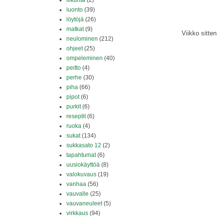
liikunta
(2)
luonto
(39)
löytöjä
(26)
matkat
(9)
Viikko sitten
neulominen
(212)
ohjeet
(25)
ompeleminen
(40)
peitto
(4)
perhe
(30)
piha
(66)
pipot
(6)
purkit
(6)
reseptit
(6)
ruoka
(4)
sukat
(134)
sukkasato 12
(2)
tapahtumat
(6)
uusiokäyttöä
(8)
valokuvaus
(19)
vanhaa
(56)
vauvalle
(25)
vauvaneuleet
(5)
virkkaus
(94)