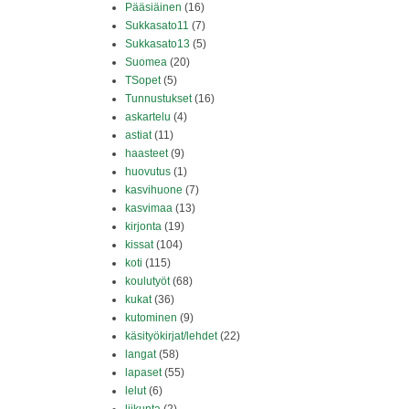
Pääsiäinen
(16)
Sukkasato11
(7)
Sukkasato13
(5)
Suomea
(20)
TSopet
(5)
Tunnustukset
(16)
askartelu
(4)
astiat
(11)
haasteet
(9)
Tänään ko
huovutus
(1)
kasvihuone
(7)
kasvimaa
(13)
kirjonta
(19)
kissat
(104)
koti
(115)
koulutyöt
(68)
kukat
(36)
kutominen
(9)
käsityökirjat/lehdet
(22)
langat
(58)
lapaset
(55)
lelut
(6)