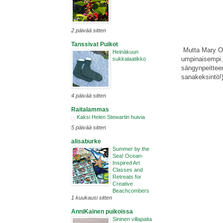
2 päivää sitten
Tanssivat Puikot
Mutta Mary Olk
Heinäkuun
umpinaisempi. 
sukkalaatikko
sängynpeitteen
sanakeksintö!)
4 päivää sitten
Raitalammas
Kaksi Helen Stewartin huivia
5 päivää sitten
alisaburke
Summer by the
Sea! Ocean-
Inspired Art
Classes and
Retreats for
Creative
Beachcombers
1 kuukausi sitten
AnniKainen puikoissa
Sininen villapaita