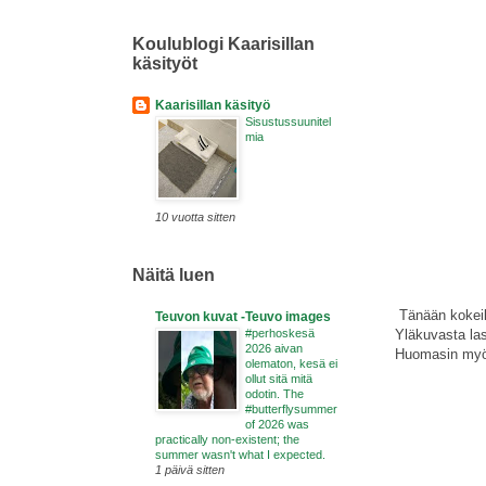
Koulublogi Kaarisillan
käsityöt
Kaarisillan käsityö
Sisustussuunitel
mia
10 vuotta sitten
Näitä luen
Tänään kokeili
Teuvon kuvat -Teuvo images
#perhoskesä
Yläkuvasta las
2026 aivan
Huomasin myös
olematon, kesä ei
ollut sitä mitä
odotin. The
#butterflysummer
of 2026 was
practically non-existent; the
summer wasn't what I expected.
1 päivä sitten