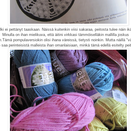
i ei pettänyt taaskaan. Näissä kuitenkin viisi sakaraa, peitosta tulee näin i
Minulla on ihan mielikuva, että äitini virkkasi tämmöiselläkin mallilla joskus
.Tämä pompulaversiokin olisi ihana väreissä, tietysti noinkin. Mutta näillä "vär
 saa perinteisistä malleista ihan omanlaisiaan, minkä tämä edellä esitelty peit